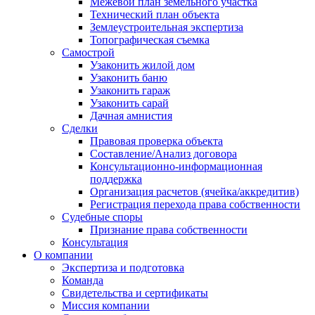
Межевой план земельного участка
Технический план объекта
Землеустроительная экспертиза
Топографическая съемка
Самострой
Узаконить жилой дом
Узаконить баню
Узаконить гараж
Узаконить сарай
Дачная амнистия
Сделки
Правовая проверка объекта
Составление/Анализ договора
Консультационно-информационная
поддержка
Организация расчетов (ячейка/аккредитив)
Регистрация перехода права собственности
Судебные споры
Признание права собственности
Консультация
О компании
Экспертиза и подготовка
Команда
Свидетельства и сертификаты
Миссия компании