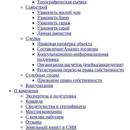
Топографическая съемка
Самострой
Узаконить жилой дом
Узаконить баню
Узаконить гараж
Узаконить сарай
Дачная амнистия
Сделки
Правовая проверка объекта
Составление/Анализ договора
Консультационно-информационная
поддержка
Организация расчетов (ячейка/аккредитив)
Регистрация перехода права собственности
Судебные споры
Признание права собственности
Консультация
О компании
Экспертиза и подготовка
Команда
Свидетельства и сертификаты
Миссия компании
С кем мы работаем
Отзывы
Земельный юрист в СМИ