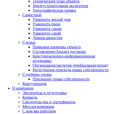
Технический план объекта
Землеустроительная экспертиза
Топографическая съемка
Самострой
Узаконить жилой дом
Узаконить баню
Узаконить гараж
Узаконить сарай
Дачная амнистия
Сделки
Правовая проверка объекта
Составление/Анализ договора
Консультационно-информационная
поддержка
Организация расчетов (ячейка/аккредитив)
Регистрация перехода права собственности
Судебные споры
Признание права собственности
Консультация
О компании
Экспертиза и подготовка
Команда
Свидетельства и сертификаты
Миссия компании
С кем мы работаем