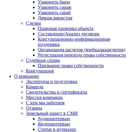
Узаконить баню
Узаконить гараж
Узаконить сарай
Дачная амнистия
Сделки
Правовая проверка объекта
Составление/Анализ договора
Консультационно-информационная
поддержка
Организация расчетов (ячейка/аккредитив)
Регистрация перехода права собственности
Судебные споры
Признание права собственности
Консультация
О компании
Экспертиза и подготовка
Команда
Свидетельства и сертификаты
Миссия компании
С кем мы работаем
Отзывы
Земельный юрист в СМИ
Аудиоинтервью
Видеоинтервью
Статьи в журналах