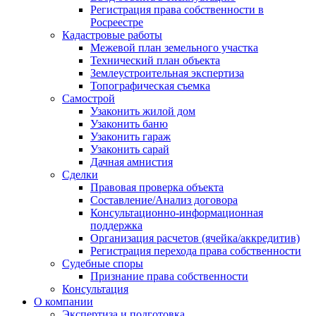
Регистрация права собственности в
Росреестре
Кадастровые работы
Межевой план земельного участка
Технический план объекта
Землеустроительная экспертиза
Топографическая съемка
Самострой
Узаконить жилой дом
Узаконить баню
Узаконить гараж
Узаконить сарай
Дачная амнистия
Сделки
Правовая проверка объекта
Составление/Анализ договора
Консультационно-информационная
поддержка
Организация расчетов (ячейка/аккредитив)
Регистрация перехода права собственности
Судебные споры
Признание права собственности
Консультация
О компании
Экспертиза и подготовка