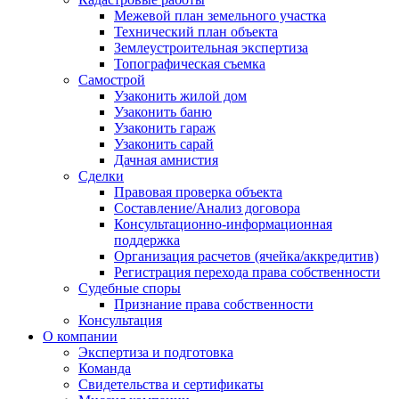
Межевой план земельного участка
Технический план объекта
Землеустроительная экспертиза
Топографическая съемка
Самострой
Узаконить жилой дом
Узаконить баню
Узаконить гараж
Узаконить сарай
Дачная амнистия
Сделки
Правовая проверка объекта
Составление/Анализ договора
Консультационно-информационная
поддержка
Организация расчетов (ячейка/аккредитив)
Регистрация перехода права собственности
Судебные споры
Признание права собственности
Консультация
О компании
Экспертиза и подготовка
Команда
Свидетельства и сертификаты