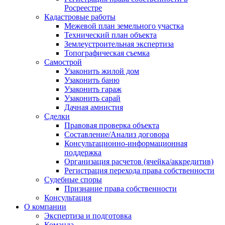
Росреестре
Кадастровые работы
Межевой план земельного участка
Технический план объекта
Землеустроительная экспертиза
Топографическая съемка
Самострой
Узаконить жилой дом
Узаконить баню
Узаконить гараж
Узаконить сарай
Дачная амнистия
Сделки
Правовая проверка объекта
Составление/Анализ договора
Консультационно-информационная
поддержка
Организация расчетов (ячейка/аккредитив)
Регистрация перехода права собственности
Судебные споры
Признание права собственности
Консультация
О компании
Экспертиза и подготовка
Команда