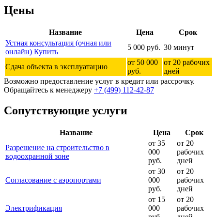
Цены
Название
Цена
Срок
Устная консультация (очная или
5 000 руб.
30 минут
онлайн)
Купить
от 50 000
от 20 рабочих
Сдача объекта в эксплуатацию
руб.
дней
Возможно предоставление услуг в кредит или рассрочку.
Обращайтесь к менеджеру
+7 (499) 112-42-87
Сопутствующие услуги
Название
Цена
Срок
от 35
от 20
Разрешение на строительство в
000
рабочих
водоохранной зоне
руб.
дней
от 30
от 20
Согласование с аэропортами
000
рабочих
руб.
дней
от 15
от 20
Электрификация
000
рабочих
руб.
дней