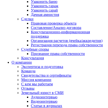
Узаконить баню
Узаконить гараж
Узаконить сарай
Дачная амнистия
Сделки
Правовая проверка объекта
Составление/Анализ договора
Консультационно-информационная
поддержка
Организация расчетов (ячейка/аккредитив)
Регистрация перехода права собственности
Судебные споры
Признание права собственности
Консультация
О компании
Экспертиза и подготовка
Команда
Свидетельства и сертификаты
Миссия компании
С кем мы работаем
Отзывы
Земельный юрист в СМИ
Аудиоинтервью
Видеоинтервью
Статьи в журналах