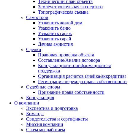
Технический план объекта
Землеустроительная экспертиза
Топографическая съемка
Самострой
Узаконить жилой дом
Узаконить баню
Узаконить гараж
Узаконить сарай
Дачная амнистия
Сделки
Правовая проверка объекта
Составление/Анализ договора
Консультационно-информационная
поддержка
Организация расчетов (ячейка/аккредитив)
Регистрация перехода права собственности
Судебные споры
Признание права собственности
Консультация
О компании
Экспертиза и подготовка
Команда
Свидетельства и сертификаты
Миссия компании
С кем мы работаем