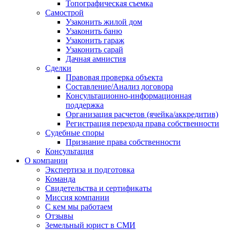
Топографическая съемка
Самострой
Узаконить жилой дом
Узаконить баню
Узаконить гараж
Узаконить сарай
Дачная амнистия
Сделки
Правовая проверка объекта
Составление/Анализ договора
Консультационно-информационная
поддержка
Организация расчетов (ячейка/аккредитив)
Регистрация перехода права собственности
Судебные споры
Признание права собственности
Консультация
О компании
Экспертиза и подготовка
Команда
Свидетельства и сертификаты
Миссия компании
С кем мы работаем
Отзывы
Земельный юрист в СМИ