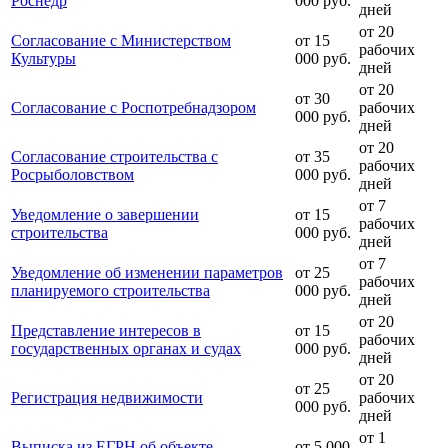
Роснедр
000 руб.
дней
от 20
Согласование с Министерством
от 15
рабочих
Культуры
000 руб.
дней
от 20
от 30
Согласование с Роспотребнадзором
рабочих
000 руб.
дней
от 20
Согласование строительства с
от 35
рабочих
Росрыболовством
000 руб.
дней
от 7
Уведомление о завершении
от 15
рабочих
строительства
000 руб.
дней
от 7
Уведомление об изменении параметров
от 25
рабочих
планируемого строительства
000 руб.
дней
от 20
Представление интересов в
от 15
рабочих
государственных органах и судах
000 руб.
дней
от 20
от 25
Регистрация недвижимости
рабочих
000 руб.
дней
от 1
Выписка из ЕГРН об объекте
от 5 000