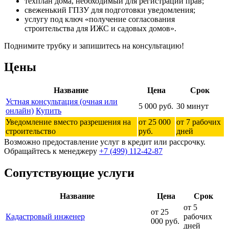
техплан дома, необходимый для регистрации прав;
свеженький ГПЗУ для подготовки уведомления;
услугу под ключ «получение согласования
строительства для ИЖС и садовых домов».
Поднимите трубку и запишитесь на консультацию!
Цены
Название
Цена
Срок
Устная консультация (очная или
5 000 руб.
30 минут
онлайн)
Купить
Уведомление вместо разрешения на
от 25 000
от 7 рабочих
строительство
руб.
дней
Возможно предоставление услуг в кредит или рассрочку.
Обращайтесь к менеджеру
+7 (499) 112-42-87
Сопутствующие услуги
Название
Цена
Срок
от 5
от 25
Кадастровый инженер
рабочих
000 руб.
дней