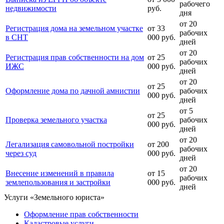
рабочего
недвижимости
руб.
дня
от 20
Регистрация дома на земельном участке
от 33
рабочих
в СНТ
000 руб.
дней
от 20
Регистрация прав собственности на дом
от 25
рабочих
ИЖС
000 руб.
дней
от 20
от 25
Оформление дома по дачной амнистии
рабочих
000 руб.
дней
от 5
от 25
Проверка земельного участка
рабочих
000 руб.
дней
от 20
Легализация самовольной постройки
от 200
рабочих
через суд
000 руб.
дней
от 20
Внесение изменений в правила
от 15
рабочих
землепользования и застройки
000 руб.
дней
Услуги «Земельного юриста»
Оформление прав собственности
Кадастровые услуги