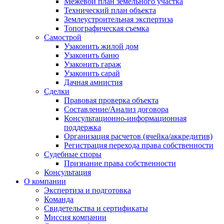
Межевой план земельного участка
Технический план объекта
Землеустроительная экспертиза
Топографическая съемка
Самострой
Узаконить жилой дом
Узаконить баню
Узаконить гараж
Узаконить сарай
Дачная амнистия
Сделки
Правовая проверка объекта
Составление/Анализ договора
Консультационно-информационная
поддержка
Организация расчетов (ячейка/аккредитив)
Регистрация перехода права собственности
Судебные споры
Признание права собственности
Консультация
О компании
Экспертиза и подготовка
Команда
Свидетельства и сертификаты
Миссия компании