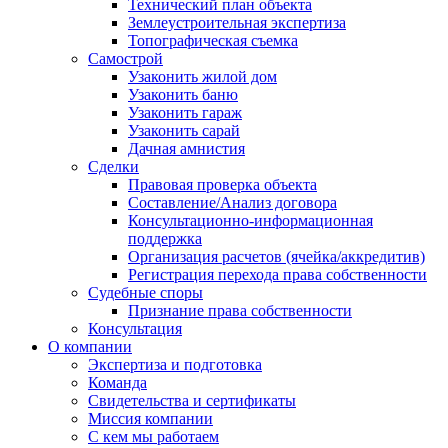
Технический план объекта
Землеустроительная экспертиза
Топографическая съемка
Самострой
Узаконить жилой дом
Узаконить баню
Узаконить гараж
Узаконить сарай
Дачная амнистия
Сделки
Правовая проверка объекта
Составление/Анализ договора
Консультационно-информационная
поддержка
Организация расчетов (ячейка/аккредитив)
Регистрация перехода права собственности
Судебные споры
Признание права собственности
Консультация
О компании
Экспертиза и подготовка
Команда
Свидетельства и сертификаты
Миссия компании
С кем мы работаем