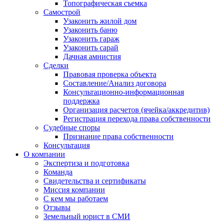
Топографическая съемка
Самострой
Узаконить жилой дом
Узаконить баню
Узаконить гараж
Узаконить сарай
Дачная амнистия
Сделки
Правовая проверка объекта
Составление/Анализ договора
Консультационно-информационная
поддержка
Организация расчетов (ячейка/аккредитив)
Регистрация перехода права собственности
Судебные споры
Признание права собственности
Консультация
О компании
Экспертиза и подготовка
Команда
Свидетельства и сертификаты
Миссия компании
С кем мы работаем
Отзывы
Земельный юрист в СМИ