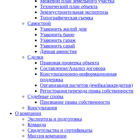
Межевой план земельного участка
Технический план объекта
Землеустроительная экспертиза
Топографическая съемка
Самострой
Узаконить жилой дом
Узаконить баню
Узаконить гараж
Узаконить сарай
Дачная амнистия
Сделки
Правовая проверка объекта
Составление/Анализ договора
Консультационно-информационная
поддержка
Организация расчетов (ячейка/аккредитив)
Регистрация перехода права собственности
Судебные споры
Признание права собственности
Консультация
О компании
Экспертиза и подготовка
Команда
Свидетельства и сертификаты
Миссия компании