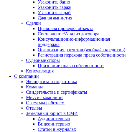
Узаконить баню
Узаконить гараж
Узаконить сарай
Дачная амнистия
Сделки
Правовая проверка объекта
Составление/Анализ договора
Консультационно-информационная
поддержка
Организация расчетов (ячейка/аккредитив)
Регистрация перехода права собственности
Судебные споры
Признание права собственности
Консультация
О компании
Экспертиза и подготовка
Команда
Свидетельства и сертификаты
Миссия компании
С кем мы работаем
Отзывы
Земельный юрист в СМИ
Аудиоинтервью
Видеоинтервью
Статьи в журналах