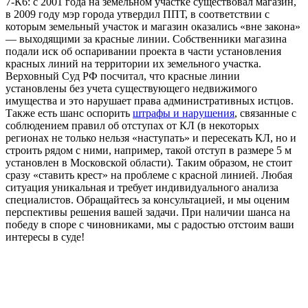
7-К6: с 2001 года на земельном участке существовал магазин,
в 2009 году мэр города утвердил ППТ, в соответствии с
которым земельный участок и магазин оказались «вне закона»
— выходящими за красные линии. Собственники магазина
подали иск об оспаривании проекта в части установления
красных линий на территории их земельного участка.
Верховный Суд РФ посчитал, что красные линии
установлены без учета существующего недвижимого
имущества и это нарушает права административных истцов.
Также есть шанс оспорить
штрафы и нарушения
, связанные с
соблюдением правил об отступах от КЛ (в некоторых
регионах не только нельзя «наступать» и пересекать КЛ, но и
строить рядом с ними, например, такой отступ в размере 5 м
установлен в Московской области). Таким образом, не стоит
сразу «ставить крест» на проблеме с красной линией. Любая
ситуация уникальная и требует индивидуального анализа
специалистов. Обращайтесь за консультацией, и мы оценим
перспективы решения вашей задачи. При наличии шанса на
победу в споре с чиновниками, мы с радостью отстоим ваши
интересы в суде!