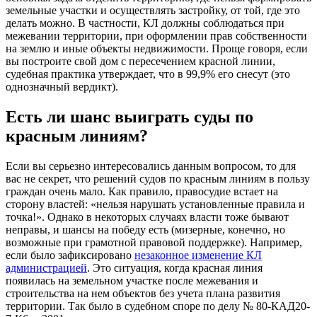
земельные участки и осуществлять застройку, от той, где это
делать можно. В частности, КЛ должны соблюдаться при
межевании территории, при оформлении прав собственности
на землю и иные объекты недвижимости. Проще говоря, если
вы построите свой дом с пересечением красной линии,
судебная практика утверждает, что в 99,9% его снесут (это
однозначный вердикт).
Есть ли шанс выиграть суды по
красным линиям?
Если вы серьезно интересовались данным вопросом, то для
вас не секрет, что решений судов по красным линиям в пользу
граждан очень мало. Как правило, правосудие встает на
сторону властей: «нельзя нарушать установленные правила и
точка!». Однако в некоторых случаях власти тоже бывают
неправы, и шансы на победу есть (мизерные, конечно, но
возможные при грамотной правовой поддержке). Например,
если было зафиксировано
незаконное изменение КЛ
администрацией
. Это ситуация, когда красная линия
появилась на земельном участке после межевания и
строительства на нем объектов без учета плана развития
территории. Так было в судебном споре по делу № 80-КАД20-