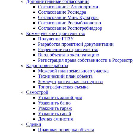
Дополнительные согласования
Согласование с Аэропортами
Согласование Роснедра
Согласование Мин. Культуры
Согласование Росрыболовство
Согласование Роспотребнадзор
Коммерческое строительство
Получение ГПЗУ
Разработка проектной документации
Разрешение на строительство
Ввод объекта в эксплуатацию
Регистрация права собственности в Росреестр
Кадастровые работы
Межевой план земельного участка
Технический план объекта
Землеустроительная экспертиза
Топографическая съемка
Самострой
Узаконить жилой дом
Узаконить баню
Узаконить гараж
Узаконить сарай
Дачная амнистия
Сделки
Правовая проверка объекта