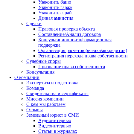
Узаконить баню
Узаконить гараж
Узаконить сарай
Дачная амнистия
Сделки
Правовая проверка объекта
Составление/Анализ договора
Консультационно-информационная
поддержка
Организация расчетов (ячейка/аккредитив)
Регистрация перехода права собственности
Судебные споры
Признание права собственности
Консультация
О компании
Экспертиза и подготовка
Команда
Свидетельства и сертификаты
Миссия компании
С кем мы работаем
Отзывы
Земельный юрист в СМИ
Аудиоинтервью
Видеоинтервью
Статьи в журналах