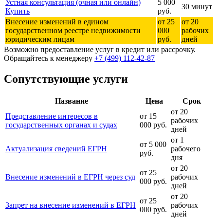
Устная консультация (очная или онлайн)
5 000
30 минут
Купить
руб.
Внесение изменений в едином
от 25
от 20
государственном реестре недвижимости
000
рабочих
юридическим лицам
руб.
дней
Возможно предоставление услуг в кредит или рассрочку.
Обращайтесь к менеджеру
+7 (499) 112-42-87
Сопутствующие услуги
Название
Цена
Срок
от 20
Представление интересов в
от 15
рабочих
государственных органах и судах
000 руб.
дней
от 1
от 5 000
Актуализация сведений ЕГРН
рабочего
руб.
дня
от 20
от 25
Внесение изменений в ЕГРН через суд
рабочих
000 руб.
дней
от 20
от 25
Запрет на внесение изменений в ЕГРН
рабочих
000 руб.
дней