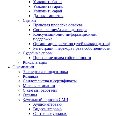
Узаконить баню
Узаконить гараж
Узаконить сарай
Дачная амнистия
Сделки
Правовая проверка объекта
Составление/Анализ договора
Консультационно-информационная
поддержка
Организация расчетов (ячейка/аккредитив)
Регистрация перехода права собственности
Судебные споры
Признание права собственности
Консультация
О компании
Экспертиза и подготовка
Команда
Свидетельства и сертификаты
Миссия компании
С кем мы работаем
Отзывы
Земельный юрист в СМИ
Аудиоинтервью
Видеоинтервью
Статьи в журналах