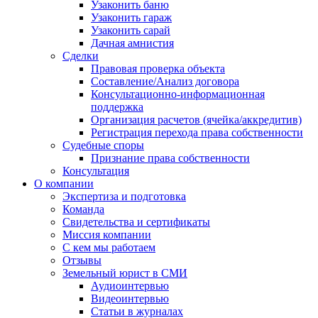
Узаконить баню
Узаконить гараж
Узаконить сарай
Дачная амнистия
Сделки
Правовая проверка объекта
Составление/Анализ договора
Консультационно-информационная
поддержка
Организация расчетов (ячейка/аккредитив)
Регистрация перехода права собственности
Судебные споры
Признание права собственности
Консультация
О компании
Экспертиза и подготовка
Команда
Свидетельства и сертификаты
Миссия компании
С кем мы работаем
Отзывы
Земельный юрист в СМИ
Аудиоинтервью
Видеоинтервью
Статьи в журналах