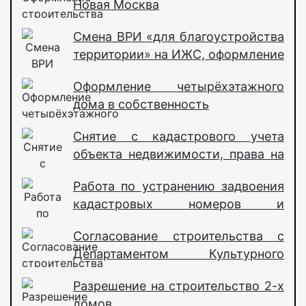
Новая Москва
Смена ВРИ «для благоустройства
территории» на ИЖС, оформление
самостроя в Москве
Оформление четырёхэтажного
дома в собственность
Снятие с кадастрового учета
объекта недвижимости, права на
который не зарегистрированы
Работа по устранению задвоения
кадастровых номеров и
возвращению GPS координат
Согласование строительства с
нужному участку
Департаментом Культурного
наследия г. Москвы
Разрешение на строительство 2-х
домов