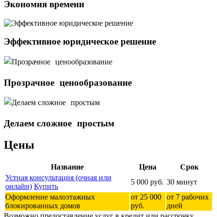
Экономия времени
Эффективное юридическое решение
Прозрачное ценообразование
Делаем сложное простым
Цены
Название
Цена
Срок
Устная консультация (очная или
5 000 руб.
30 минут
онлайн)
Купить
Оформление малоэтажных
от 25 000
от 7 рабочих
блокированных домов
руб.
дней
Возможно предоставление услуг в кредит или рассрочку.