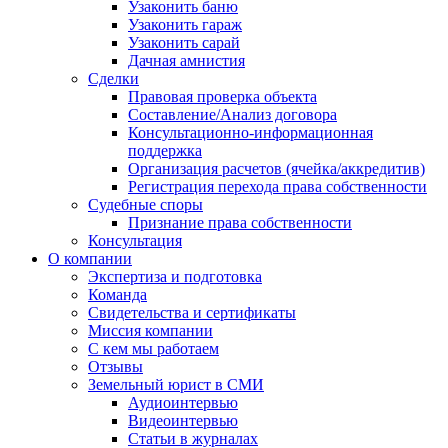
Узаконить баню
Узаконить гараж
Узаконить сарай
Дачная амнистия
Сделки
Правовая проверка объекта
Составление/Анализ договора
Консультационно-информационная
поддержка
Организация расчетов (ячейка/аккредитив)
Регистрация перехода права собственности
Судебные споры
Признание права собственности
Консультация
О компании
Экспертиза и подготовка
Команда
Свидетельства и сертификаты
Миссия компании
С кем мы работаем
Отзывы
Земельный юрист в СМИ
Аудиоинтервью
Видеоинтервью
Статьи в журналах